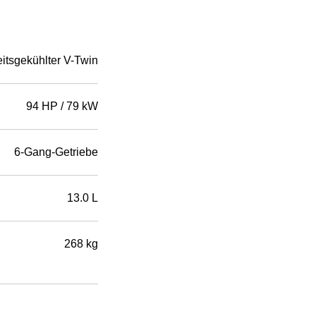
itsgekühlter V-Twin
94 HP / 79 kW
6-Gang-Getriebe
13.0 L
268 kg