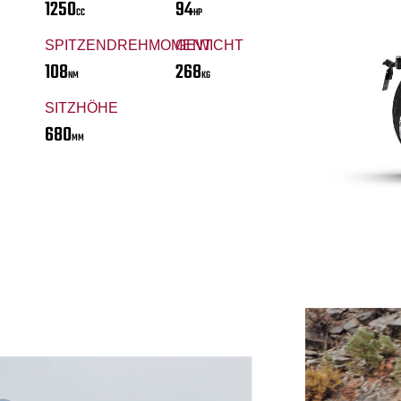
1250
94
CC
HP
SPITZENDREHMOMENT
GEWICHT
108
268
NM
KG
SITZHÖHE
680
MM