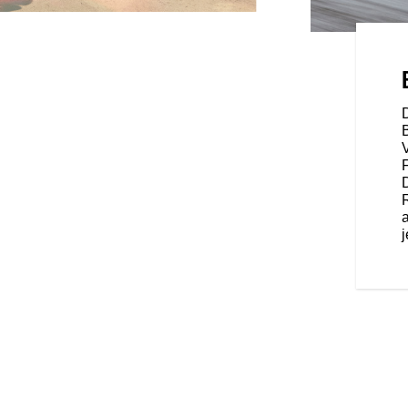
 WIE SIE DIR GEFÄLLT
s für dich gebaut wurde.
 die dir unzählige Möglichkeiten
ten – passend zu deinem Fahrstil.
r haben das passende