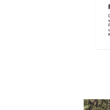
Werk mit einem Sozius
 Lieblingspassagier geteilt
ur Standardausstattung.
D